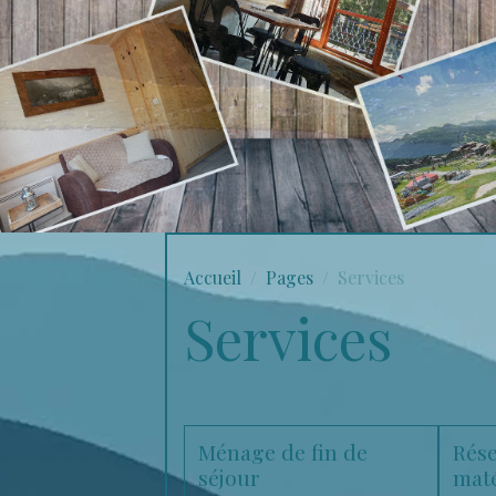
Accueil
Pages
Services
Services
Ménage de fin de
Rése
séjour
maté