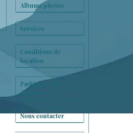
Albums photos
Services
Conditions de
location
Parkings / Se
déplacer
Nous contacter